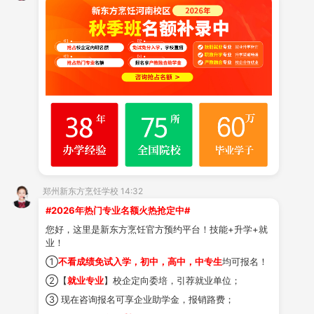
台，为每一位热爱烹饪的学子铺就通往成功的星光大道。
一、硬核实训：真场景、真材料、真技能
在郑州新东方，课堂即是厨房，实践贯穿全程。学
校斥资打造国际标准实训基地，配备智能化中餐厨房、
西
点
教室、情景模拟餐厅等现代化教学场景，引入行业主流
设备与食材。学生每日实操课时占比超
90%，从宴席制作
到甜品雕花，从成本核算到菜单设计，在反复锤炼中实
现“毕业即能顶岗”。
郑州新东方烹饪学校 14:32
#2026年热门专业名额火热抢定中#
二、
就业
保障：从校园到职场，全程护航
您好，这里是新东方烹饪官方预约平台！技能+升学+就
学校设立专属就业指导中心，提供
“入学签约—定向
业！
①
不看成绩免试入学，初中，高中，中专生
均可报名！
培养—企业直推”一站式服务。每年举办大型人才双选
②【
就业专业
】校企定向委培，引荐就业单位；
会，与上万家名企达成人才合作。更有创业扶持计划，从
③ 现在咨询报名可享企业助学金，报销路费；
店面选址到菜品设计，为学子圆梦保驾护航。