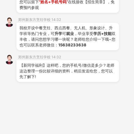
您可以留下
“姓名+手机号码”
在线接收【招生简章】，免
费预约参观
三、校园生活：以美食为媒，绽放青春风采
郑州新东方烹饪学校 14:32
在郑州新东方，学习不仅是技艺的精进，更是视野
我校开设中餐烹饪、西点西餐、无人机、形象设计、升
学班等热门专业，可
升学
可
就业
，毕业享受
学历+技能
双
的开拓。学校定期举办烹饪技能大赛、美食文化节、校企
丰收，请问您想学习哪一块呢？老师给您介绍一下哦~您
也可以联系老师微信：
15638233638
研学等活动，让学生在竞技中成长，在交流中创新。温馨
的校园环境、完善的奖助学金体系，让每位学子都能专注
郑州新东方烹饪学校 14:32
【新同学福利】这样吧，您的手机号/微信是多少？老师
追梦，无惧前行。
这边整理一份比较详细的资料，稍后发送给您，您可以
在这里，每一勺翻炒都是对美味的致敬，每一道菜
先了解下!
品都是人生的答卷。郑州新东方烹饪学校，期待与你一
起，用热爱点燃烟火，以技艺丈量世界！
微信公众号：zzxdfprxx123
关注郑州新东方烹饪学校官方微