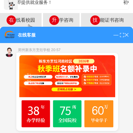
！入学即提供就业服务！
初中起
在
线看校园
升
学咨询
技
能证书咨询
在线客服
郑州
南阳
周口
新乡
安阳
驻马店
郑州新东方烹饪学校 20:57
商丘
洛阳
开封
信阳
平顶山
许昌
热门专业
学校概况
学生作品
校园环境
就业指导