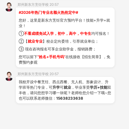
新闻资讯
师资风采
来校路线
学费咨询
优惠政策
郑州新东方烹饪学校 20:57
#2026年热门专业名额火热抢定中#
升学班
就业班
您好，这里是新东方烹饪官方预约平台！技能+升学+就
适合：初高中生、三校生
适合：初高中生
业！
新东方合作企业上万
升学享统招生待遇，提
家，毕业提供就业服务
供大中专学历服务。
①
不看成绩免试入学，初中，高中，中专生
均可报名！
点击咨询 >
②【
就业专业
】校企定向委培，引荐就业单位；
点击咨询 >
③ 现在咨询报名可享企业助学金，报销路费；
创业班
进修班
您可以留下
“姓名+手机号码”
在线接收【招生简章】，免
费预约参观
适合想创业人群
适合想学技能的人
提供创业指导、开
课程以实操为主，专
郑州新东方烹饪学校 20:57
店创业帮扶等。
业师资团队教学。
我校开设中餐烹饪、西点西餐、无人机、形象设计、升
点击咨询 >
点击咨询 >
学班等热门专业，可
升学
可
就业
，毕业享受
学历+技能
双
丰收，请问您想学习哪一块呢？老师给您介绍一下哦~您
也可以联系老师微信：
15638233638
报名
热选
专业
定向就业班
升学班