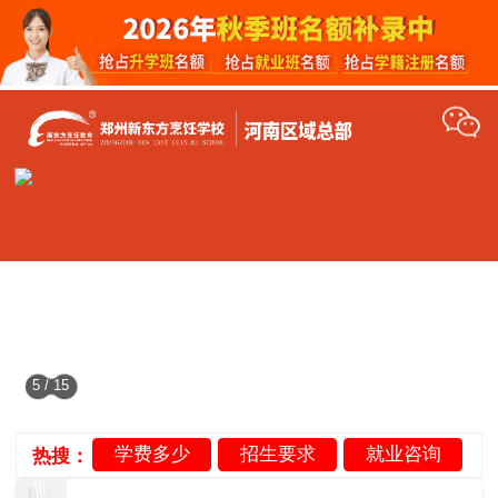
5
/
15
学费多少
招生要求
就业咨询
热搜：