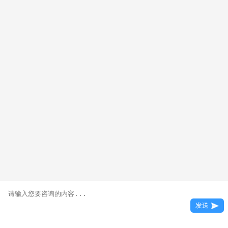
您的信息已加密，请放心提交
官方微信：zzxdfprxx123
职教城校区：郑州市巩义市大学路1号
版权所有：郑州市新东方烹饪职业培训
学校
备案号：豫ICP备11018015号-1
发送
18
电话拨打
在线咨询
学历咨询
了解学费