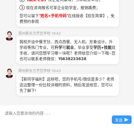
获取
③ 现在咨询报名可享企业助学金，报销路费；
学费
您可以留下
“姓名+手机号码”
在线接收【招生简章】，免
招生热线：0371-6783 3266
费预约参观
郑州新东方烹饪学校 官网
郑州新东方烹饪学校 19:42
校区地址： 郑州市二七区马寨镇学院路2号
郑州新东方烹饪学校
我校开设中餐烹饪、西点西餐、无人机、形象设计、升
学班等热门专业，可
升学
可
就业
，毕业享受
学历+技能
双
丰收，请问您想学习哪一块呢？老师给您介绍一下哦~您
也可以联系老师微信：
15638233638
郑州新东方烹饪学校 19:43
升学咨询
【新同学福利】这样吧，您的手机号/微信是多少？老师
这边整理一份比较详细的资料，稍后发送给您，您可以
先了解下!
发送