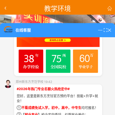
郑州新东方烹饪学校 19:42
教学环境


在线客服
郑州新东方烹饪学校 19:42
#2026年热门专业名额火热抢定中#
分享到：
您好，这里是新东方烹饪官方预约平台！技能+升学+就
业！
①
不看成绩免试入学，初中，高中，中专生
均可报名！
返回
课程
校园
教师
学生
首页
专业
资讯
大厨
作品
②【
就业专业
】校企定向委培，引荐就业单位；