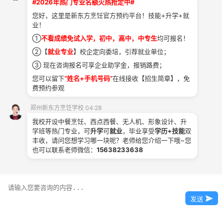
#2026年热门专业名额火热抢定中#
获取
您好，这里是新东方烹饪官方预约平台！技能+升学+就
学费
业！
①
不看成绩免试入学，初中，高中，中专生
均可报名！
②【
就业专业
】校企定向委培，引荐就业单位；
③ 现在咨询报名可享企业助学金，报销路费；
您可以留下
“姓名+手机号码”
在线接收【招生简章】，免
费预约参观
郑州新东方烹饪学校 04:28
我校开设中餐烹饪、西点西餐、无人机、形象设计、升
升学咨询
学班等热门专业，可
升学
可
就业
，毕业享受
学历+技能
双
丰收，请问您想学习哪一块呢？老师给您介绍一下哦~您
也可以联系老师微信：
15638233638
发送