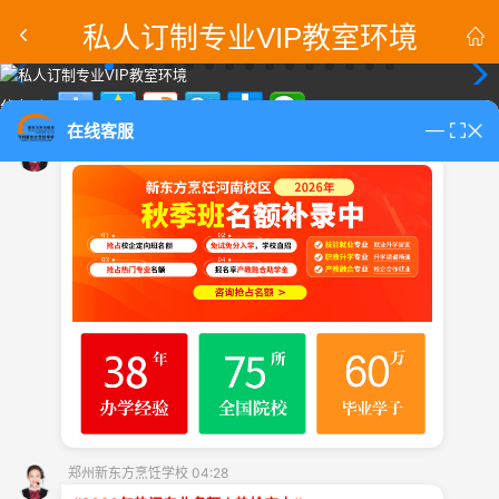
私人订制专业VIP教室环境


分享到：
在线客服
郑州新东方烹饪学校 04:28
返回
课程
校园
教师
学生
首页
专业
资讯
大厨
作品
招生热线：0371-6783 3266
郑州新东方烹饪学校 官网
校区地址： 郑州市二七区马寨镇学院路2号
郑州新东方烹饪学校
郑州新东方烹饪学校 04:28