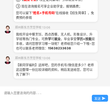
获取
③ 现在咨询报名可享企业助学金，报销路费；
学费
您可以留下
“姓名+手机号码”
在线接收【招生简章】，免
费预约参观
郑州新东方烹饪学校 13:06
我校开设中餐烹饪、西点西餐、无人机、形象设计、升
学班等热门专业，可
升学
可
就业
，毕业享受
学历+技能
双
丰收，请问您想学习哪一块呢？老师给您介绍一下哦~您
也可以联系老师微信：
15638233638
郑州新东方烹饪学校 13:06
升学咨询
【新同学福利】这样吧，您的手机号/微信是多少？老师
这边整理一份比较详细的资料，稍后发送给您，您可以
先了解下!
发送