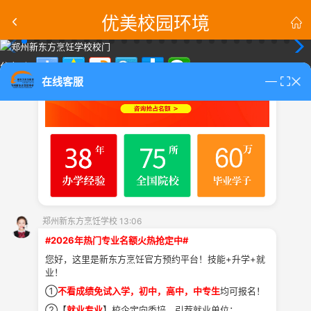
郑州新东方烹饪学校 13:06
优美校园环境


分享到：
在线客服
返回
课程
校园
教师
学生
首页
专业
资讯
大厨
作品
招生热线：0371-6783 3266
郑州新东方烹饪学校 官网
校区地址： 郑州市二七区马寨镇学院路2号
郑州新东方烹饪学校 13:06
郑州新东方烹饪学校
#2026年热门专业名额火热抢定中#
您好，这里是新东方烹饪官方预约平台！技能+升学+就
业！
①
不看成绩免试入学，初中，高中，中专生
均可报名！
②【
就业专业
】校企定向委培，引荐就业单位；